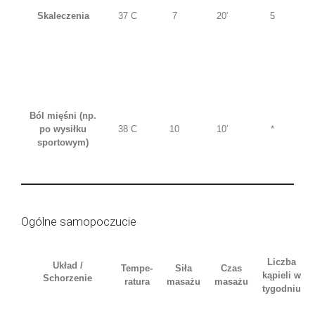
Skaleczenia
37 C
7
20′
5
Ból mięśni (np.
po wysiłku
38 C
10
10′
*
sportowym)
Ogólne samopoczucie
Liczba
Układ /
Tempe-
Siła
Czas
kąpieli w
Schorzenie
ratura
masażu
masażu
tygodniu