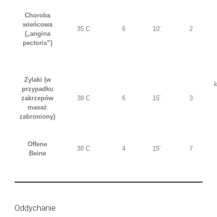
Choroba
wieńcowa
35 C
6
10′
2
(„angina
pectoris”)
Zylaki (w
przypadku
zakrzepów
38 C
6
15′
3
masaż
zabroniony)
Offene
38 C
4
15′
7
Beine
Oddychanie