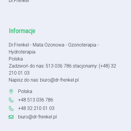
Dr.Frenkel
Informacje
Dr.Frenkel - Mata Ozonowa - Ozonoterapia -
Hydroterapia
Polska
Zadzwoń do nas:
513 036 786
stacjonarny:
(+48) 32
210 01 03
Napisz do nas:
biuro@dr-frenkel.pl
Polska
+48 513 036 786
+48 32 210 01 03
biuro@dr-frenkel.pl