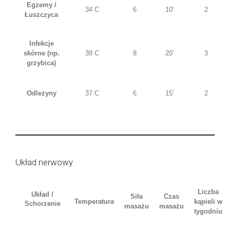
Egzemy /
34 C
6
10′
2
Łuszczyca
Infekcje
skórne (np.
38 C
8
20′
3
grzybica)
Odleżyny
37 C
6
15′
2
Układ nerwowy
Liczba
Układ /
Siła
Czas
Temperatura
kąpieli w
Schorzenie
masażu
masażu
tygodniu