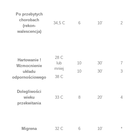
Po przebytych
chorobach
34,5 C
6
10′
2
(rekon-
walescencja)
28 C
Hartowanie !
lub
10
30′
7
Wzmocnienie
mniej
10
30′
3
układu
38 C
odpornościowego
Dolegliwości
wieku
33 C
8
20′
4
przekwitania
Migrena
32 C
6
10′
*