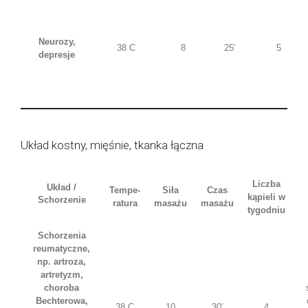
Neurozy,
38 C
8
25′
5
depresje
Układ kostny, mięśnie, tkanka łączna
Liczba
Układ /
Tempe-
Siła
Czas
kąpieli w
Schorzenie
ratura
masażu
masażu
tygodniu
Schorzenia
reumatyczne,
np. artroza,
artretyzm,
choroba
Bechterowa,
38 C
10
30′
4