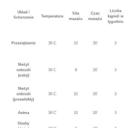
Liczba
Układ /
Siła
Czas
Temperatura
kąpieli w
Schorzenie
masażu
masażu
tygodniu
Przeziębienie
38 C
10
30′
3
Nieżyt
oskrzeli
38 C
8
30′
3
(ostry)
Nieżyt
oskrzeli
38 C
10
30′
3
(przewlekły)
Astma
38 C
10
30′
3
Osoby