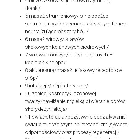
4 bicze szkockie/punktowa stymulacja
tkanki/
5 masaż strumieniowy/ silne bodźce
strumienia wzbogaconego aktywnym tlenem
neutralizujące obszary bólu/
6 masaż wirowy/ stawów
skokowych,kolanowych,biodrowych/
7 wirówki kończyn/dolnych i górnych –
kociołek Kneippa/
8 akupresura/masaż uciskowy receptorów
stóp/
9 inhalacje/olejki eteryczne/
10 zabiegi kosmetyki ozonowej
twarzy/nawilżanie mgiełką,otwieranie porów
skóry,dezynfekcja/
11 światłoterapia /pozytywne oddziaływanie
światłem leczniczym na metabolizm ,system
odpornościowy oraz procesy regeneracji/