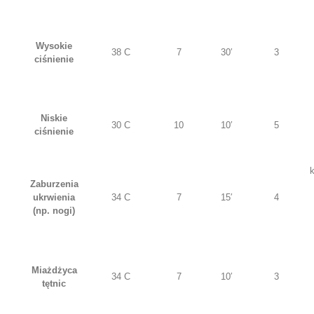
Wysokie
38 C
7
30′
3
ciśnienie
Niskie
30 C
10
10′
5
ciśnienie
Zaburzenia
ukrwienia
34 C
7
15′
4
(np. nogi)
Miażdżyca
34 C
7
10′
3
tętnic