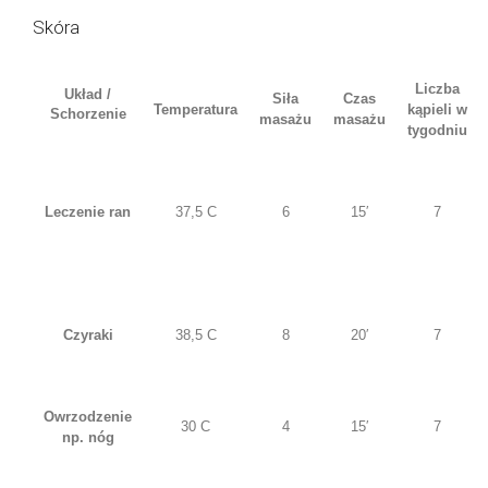
Skóra
Liczba
Układ /
Siła
Czas
Temperatura
kąpieli w
Schorzenie
masażu
masażu
tygodniu
Leczenie ran
37,5 C
6
15′
7
Czyraki
38,5 C
8
20′
7
Owrzodzenie
30 C
4
15′
7
np. nóg