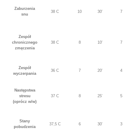
Zaburzenia
38 C
10
30′
7
snu
Zespół
chronicznego
38 C
8
10′
7
zmęczenia
Zespół
36 C
7
20′
4
wyczerpania
Następstwa
stresu
37 C
8
25′
5
(oprócz w/w)
Stany
37,5 C
6
30′
3
pobudzenia