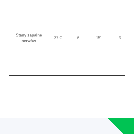
Stany zapalne
37 C
6
15′
3
nerwów