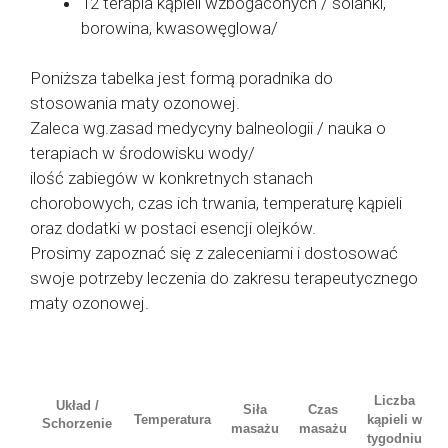
12 terapia kąpieli wzbogaconych / solanki,
borowina, kwasowęglowa/
Poniższa tabelka jest formą poradnika do
stosowania maty ozonowej.
Zaleca wg.zasad medycyny balneologii / nauka o
terapiach w środowisku wody/
ilość zabiegów w konkretnych stanach
chorobowych, czas ich trwania, temperaturę kąpieli
oraz dodatki w postaci esencji olejków.
Prosimy zapoznać się z zaleceniami i dostosować
swoje potrzeby leczenia do zakresu terapeutycznego
maty ozonowej.
Liczba
Układ /
Siła
Czas
Temperatura
kąpieli w
Schorzenie
masażu
masażu
tygodniu