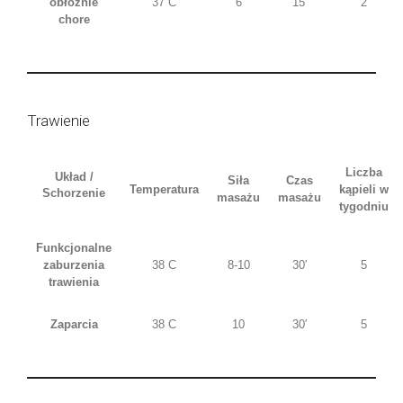
obłożnie
37 C
6
15′
2
chore
Trawienie
Liczba
Układ /
Siła
Czas
Temperatura
kąpieli w
Schorzenie
masażu
masażu
tygodniu
Funkcjonalne
zaburzenia
38 C
8-10
30′
5
trawienia
Zaparcia
38 C
10
30′
5