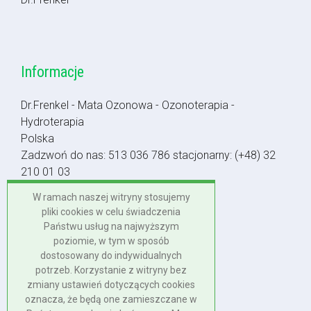
Informacje
Dr.Frenkel - Mata Ozonowa - Ozonoterapia -
Hydroterapia
Polska
Zadzwoń do nas:
513 036 786
stacjonarny:
(+48) 32
210 01 03
Napisz do nas:
biuro@dr-frenkel.pl
W ramach naszej witryny stosujemy
pliki cookies w celu świadczenia
Polska
Państwu usług na najwyższym
+48 513 036 786
poziomie, w tym w sposób
+48 32 210 01 03
dostosowany do indywidualnych
potrzeb. Korzystanie z witryny bez
biuro@dr-frenkel.pl
zmiany ustawień dotyczących cookies
oznacza, że będą one zamieszczane w