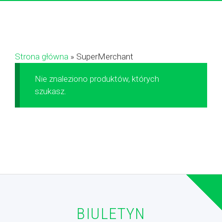
Strona główna
»
SuperMerchant
Nie znaleziono produktów, których
szukasz.
BIULETYN