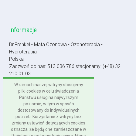
Informacje
Dr.Frenkel - Mata Ozonowa - Ozonoterapia -
Hydroterapia
Polska
Zadzwoń do nas:
513 036 786
stacjonarny:
(+48) 32
210 01 03
Napisz do nas:
biuro@dr-frenkel.pl
W ramach naszej witryny stosujemy
pliki cookies w celu świadczenia
Polska
Państwu usług na najwyższym
+48 513 036 786
poziomie, w tym w sposób
+48 32 210 01 03
dostosowany do indywidualnych
potrzeb. Korzystanie z witryny bez
biuro@dr-frenkel.pl
zmiany ustawień dotyczących cookies
oznacza, że będą one zamieszczane w
Państwa urządzeniu końcowym. Mogą