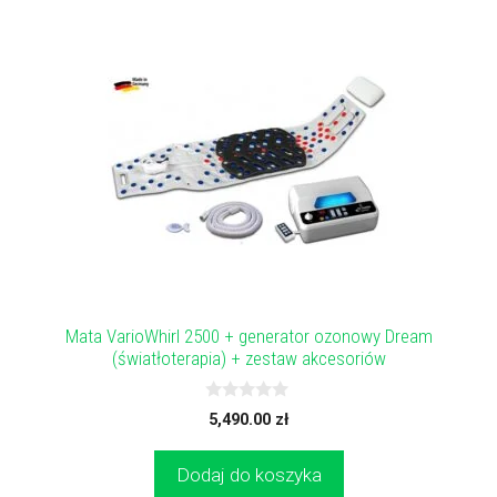
Mata VarioWhirl 2500 + generator ozonowy Dream
(światłoterapia) + zestaw akcesoriów
0
5,490.00
zł
z
5
Dodaj do koszyka