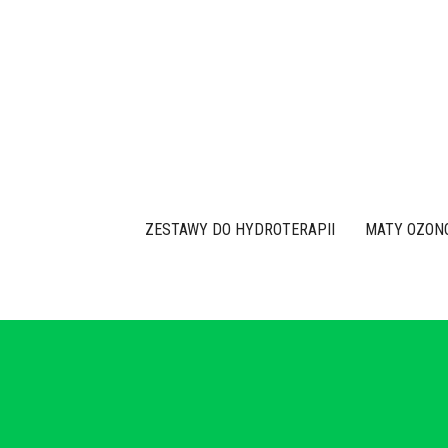
Przejdź
do
treści
ZESTAWY DO HYDROTERAPII
MATY OZON