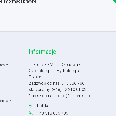
j informacji prawnej.
Informacje
owo-
Dr.Frenkel - Mata Ozonowa -
Ozonoterapia - Hydroterapia
Polska
Zadzwoń do nas:
513 036 786
stacjonarny:
(+48) 32 210 01 03
Napisz do nas:
biuro@dr-frenkel.pl
onowej -
Polska
+48 513 036 786