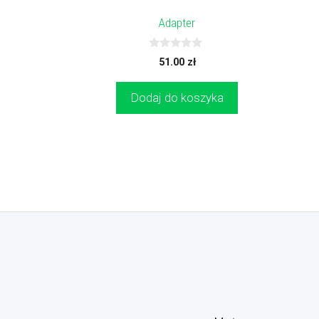
Adapter
0
51.00
zł
z
5
Dodaj do koszyka