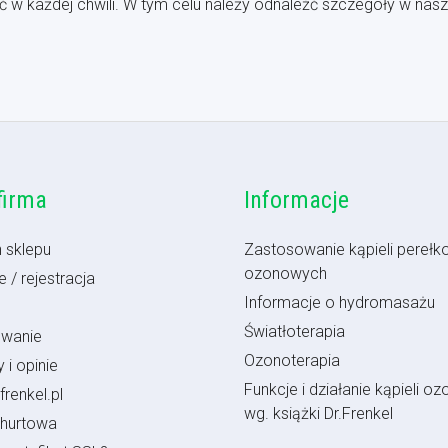
 każdej chwili. W tym celu należy odnaleźć szczegóły w nasze
firma
Informacje
 sklepu
Zastosowanie kąpieli perełk
ozonowych
 / rejestracja
Informacje o hydromasażu
Światłoterapia
owanie
Ozonoterapia
 i opinie
Funkcje i działanie kąpieli oz
frenkel.pl
wg. książki Dr.Frenkel
 hurtowa