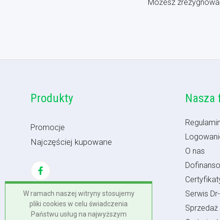
Możesz zrezygnować w
Produkty
Nasza 
Regulamin
Promocje
Logowanie
Najczęściej kupowane
O nas
Dofinans
Certyfikaty
Serwis Dr-
W ramach naszej witryny stosujemy
pliki cookies w celu świadczenia
Sprzedaż
Państwu usług na najwyższym