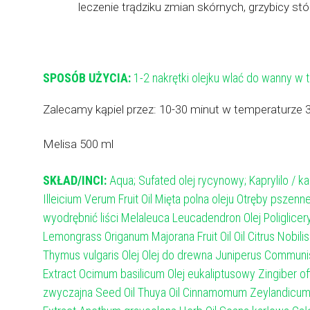
leczenie trądziku zmian skórnych, grzybicy s
SPOSÓB UŻYCIA:
1-2 nakrętki olejku wlać do wanny w t
Zalecamy kąpiel przez: 10-30 minut w temperaturze 34
Melisa 500 ml
SKŁAD/INCI:
Aqua; Sufated olej rycynowy; Kaprylilo / ka
Illeicium Verum Fruit Oil Mięta polna oleju Otręby pszenn
wyodrębnić liści Melaleuca Leucadendron Olej Poliglicery
Lemongrass Origanum Majorana Fruit Oil Oil Citrus Nobilis
Thymus vulgaris Olej Olej do drewna Juniperus Communis O
Extract Ocimum basilicum Olej eukaliptusowy Zingiber off
zwyczajna Seed Oil Thuya Oil Cinnamomum Zeylandicum o