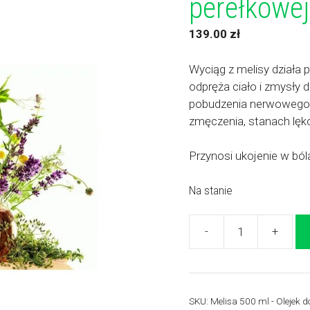
perełkowej
139.00
zł
Wyciąg z melisy działa 
odpręża ciało i zmysły 
pobudzenia nerwowego, 
zmęczenia, stanach lę
Przynosi ukojenie w bó
Na stanie
-
+
ilość
Melisa
500
ml
SKU:
Melisa 500 ml - Olejek do
-