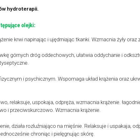
ów hydroterapii.
ępujące olejki:
nie krwi napinając i ujędrniając tkanki. Wzmacnia żyły oraz z
zówkę górnych dróg oddechowych, ułatwia oddychanie i odksz
ntyseptyczne.
e fizycznym i psychicznym. Wspomaga układ krążenia oraz ukrwi
owo, relaksuje, uspokaja, odpręża, wzmacnia krążenie. łagodni
owo i przeciwskurczowo. Wzmacnia krążenie.
nie, działa rozluźniająco na mięśnie. Relaksuje i uspakaja, odp
jednocześnie chroniąc i pielęgnując skórę.