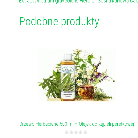
Extract Anethum graveolens Herb Oil Sosna karłowa Gałązka 
Podobne produkty
Drzewo Herbaciane 500 ml – Olejek do kąpieli perełkowej