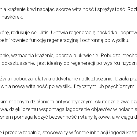
a krążenie krwi nadając skórze witalność i sprężystość. Rozlu
 naskórek.
kórę, redukuje cellulitis. Ułatwia regenerację naskórka i popr
pełni również funkcję regeneracyjną i ochronną po wysiłku.
zanie, wzmacnia krążenie, poprawia ukrwienie. Pobudza mech
i odksztuszanie, jest idealny do regeneracji po wysiłku fizycz
eźwia i pobudza, ułatwia oddychanie i odkrztuszanie. Działa 
pewnia nową witalność po wysiłku fizycznym lub psychicznym.
stkim mocnym działaniem antyseptycznym. skutecznie zwalcza
ewa, dzięki czemu wspomaga łagodzenie objawów w bólach st
d snem pomaga leczyć bezsenność i stany lękowe, a w ciągu d
 i przeciwzapalnie, stosowany w formie inhalacji łagodzi kasze