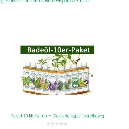
ąg Sativa Oil Juniperus Herb Hispanica Fruit Oil
Pakiet 10 litrów mix – Olejek do kąpieli perełkowej