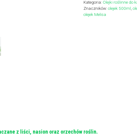
Kategoria:
Olejki roślinne do k
Olejek
Znaczników:
olejek 500ml
,
ol
do
olejek Melisa
kąpieli
perełkowej
aczane z liści, nasion oraz orzechów roślin.