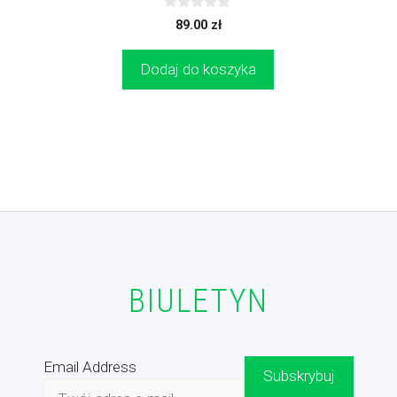
0
89.00
zł
z
5
Dodaj do koszyka
BIULETYN
Email Address