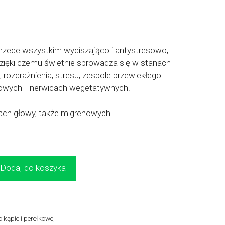
przede wszystkim wyciszająco i antystresowo,
dzięki czemu świetnie sprowadza się w stanach
rozdrażnienia, stresu, zespole przewlekłego
kowych i nerwicach wegetatywnych.
lach głowy, także migrenowych.
Dodaj do koszyka
 kąpieli perełkowej