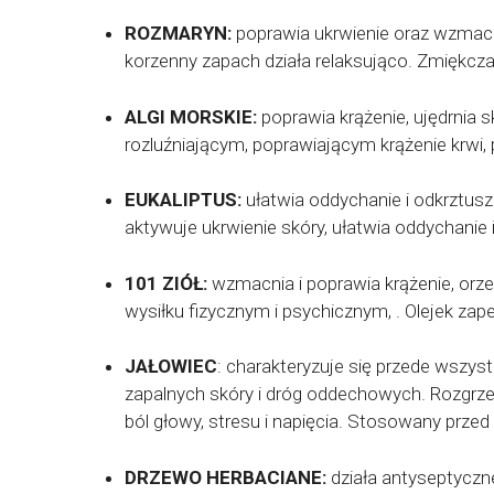
ROZMARYN:
poprawia ukrwienie oraz wzmacni
korzenny zapach działa relaksująco. Zmiękcza
ALGI MORSKIE:
poprawia krążenie, ujędrnia s
rozluźniającym, poprawiającym krążenie krwi, 
EUKALIPTUS:
ułatwia oddychanie i odkrztus
aktywuje ukrwienie skóry, ułatwia oddychanie 
101 ZIÓŁ:
wzmacnia i poprawia krążenie, orz
wysiłku fizycznym i psychicznym, . Olejek za
JAŁOWIEC
: charakteryzuje się przede wszy
zapalnych skóry i dróg oddechowych. Rozgrz
ból głowy, stresu i napięcia. Stosowany prze
DRZEWO HERBACIANE:
działa antyseptyczne