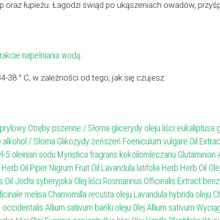
tóp oraz łupieżu. Łagodzi świąd po ukąszeniach owadów, przyś
rakcie napełniania wodą.
-38 ° C, w zależności od tego, jak się czujesz.
prylowy Otręby pszenne / Słoma glicerydy oleju liści eukaliptusa g
e alkohol / Słoma Glikozydy żeńszeń Foeniculum vulgare Oil Extract 
l-5 oleinian sodu Myristica fragrans kokoilomleczanu Glutaminian A
 Herb Oil Piper Nigrum Fruit Oil Lavandula latifolia Herb Herb Oil
il Jodła syberyjska Olej liści Rosmarinus Officinalis Extract ben
icinale melisa Chamomilla recutita oleju Lavandula hybrida oleju 
ccidentalis Allium sativum bańki oleju Olej Allium sativum Wyci