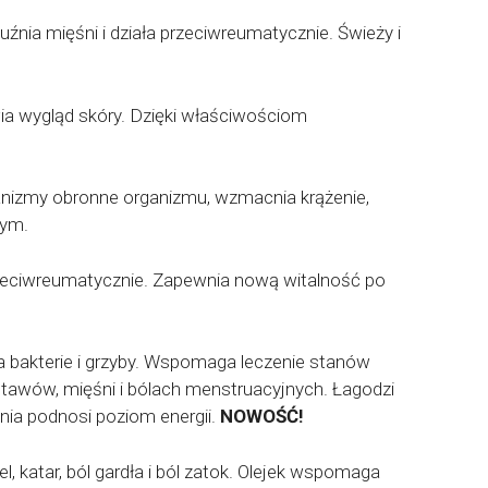
źnia mięśni i działa przeciwreumatycznie. Świeży i
awia wygląd skóry. Dzięki właściwościom
anizmy obronne organizmu, wzmacnia krążenie,
nym.
przeciwreumatycznie. Zapewnia nową witalność po
 bakterie i grzyby. Wspomaga leczenie stanów
awów, mięśni i bólach menstruacyjnych. Łagodzi
nia podnosi poziom energii.
NOWOŚĆ!
l, katar, ból gardła i ból zatok. Olejek wspomaga