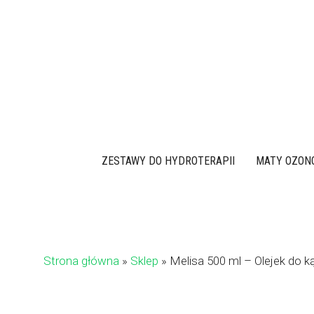
Przejdź
do
treści
ZESTAWY DO HYDROTERAPII
MATY OZON
Strona główna
»
Sklep
»
Melisa 500 ml – Olejek do ką