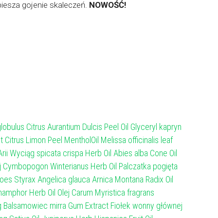
piesza gojenie skaleczeń.
NOWOŚĆ!
lobulus Citrus Aurantium Dulcis Peel Oil Glyceryl kapryn
Citrus Limon Peel MentholOil Melissa officinalis leaf
rii Wyciąg spicata crispa Herb Oil Abies alba Cone Oil
 Olej Cymbopogon Winterianus Herb Oil Palczatka pogięta
zoes Styrax Angelica glauca Arnica Montana Radix Oil
Champhor Herb Oil Olej Carum Myristica fragrans
ąg Balsamowiec mirra Gum Extract Fiołek wonny głównej