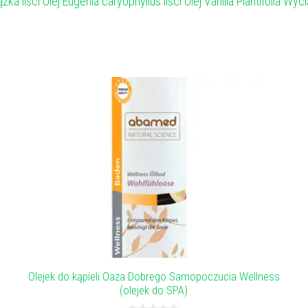
liści Olej Eugenia caryophyllus liści Olej Vanilla Plantifolia Wyci
Olejek do kąpieli Oaza Dobrego Samopoczucia Wellness
(olejek do SPA)