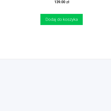
0
139.00
zł
z
5
Dodaj do koszyka