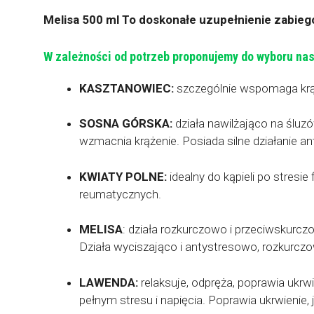
Melisa 500 ml To doskonałe uzupełnienie zabieg
W zależności od potrzeb proponujemy do wyboru nast
KASZTANOWIEC:
szczególnie wspomaga krąże
SOSNA GÓRSKA:
działa nawilżająco na ślu
wzmacnia krążenie. Posiada silne działanie a
KWIATY POLNE:
idealny do kąpieli po stresi
reumatycznych.
MELISA
: działa rozkurczowo i przeciwskurcz
Działa wyciszająco i antystresowo, rozkurcz
LAWENDA:
relaksuje, odpręża, poprawia ukrwie
pełnym stresu i napięcia. Poprawia ukrwienie, 