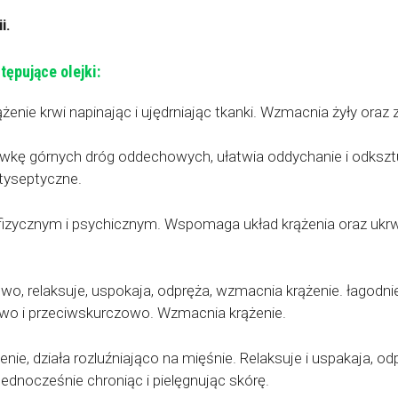
i.
ępujące olejki:
nie krwi napinając i ujędrniając tkanki. Wzmacnia żyły oraz z
zówkę górnych dróg oddechowych, ułatwia oddychanie i odksz
ntyseptyczne.
e fizycznym i psychicznym. Wspomaga układ krążenia oraz ukrwi
owo, relaksuje, uspokaja, odpręża, wzmacnia krążenie. łagodni
owo i przeciwskurczowo. Wzmacnia krążenie.
nie, działa rozluźniająco na mięśnie. Relaksuje i uspakaja, odp
jednocześnie chroniąc i pielęgnując skórę.