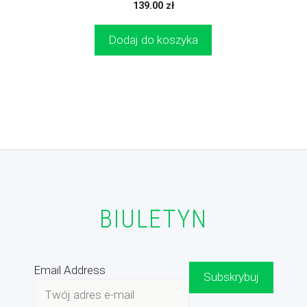
0
139.00
zł
z
5
Dodaj do koszyka
BIULETYN
Email Address