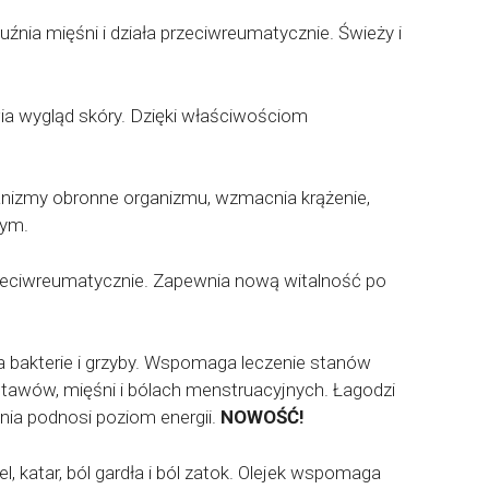
źnia mięśni i działa przeciwreumatycznie. Świeży i
awia wygląd skóry. Dzięki właściwościom
anizmy obronne organizmu, wzmacnia krążenie,
nym.
przeciwreumatycznie. Zapewnia nową witalność po
 bakterie i grzyby. Wspomaga leczenie stanów
awów, mięśni i bólach menstruacyjnych. Łagodzi
nia podnosi poziom energii.
NOWOŚĆ!
l, katar, ból gardła i ból zatok. Olejek wspomaga