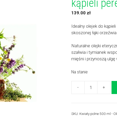
kąpieli pe
139.00
zł
Idealny olejek do kąpie
skoszonej łąki orzeźwia
Naturalne olejki eteryczn
szałwia i tymianek wspo
mięśni i przynoszą ulg
Na stanie
-
+
ilość
Kwiaty
polne
500
SKU:
Kwiaty polne 500 ml - Ole
ml