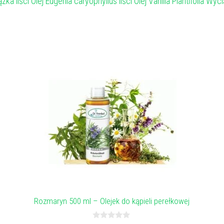
liści Olej Eugenia caryophyllus liści Olej Vanilla Plantifolia Wyci
Rozmaryn 500 ml – Olejek do kąpieli perełkowej