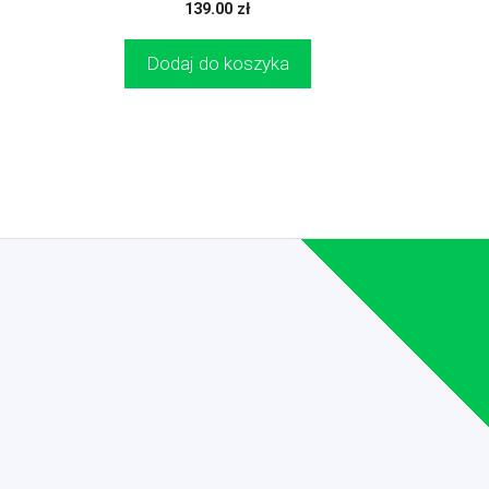
0
139.00
zł
z
5
Dodaj do koszyka