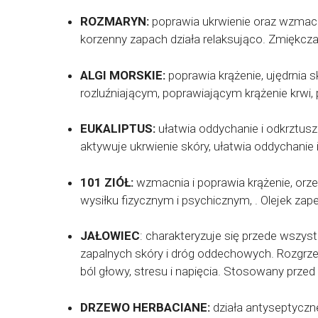
ROZMARYN:
poprawia ukrwienie oraz wzmacni
korzenny zapach działa relaksująco. Zmiękcza
ALGI MORSKIE:
poprawia krążenie, ujędrnia s
rozluźniającym, poprawiającym krążenie krwi, 
EUKALIPTUS:
ułatwia oddychanie i odkrztus
aktywuje ukrwienie skóry, ułatwia oddychanie 
101 ZIÓŁ:
wzmacnia i poprawia krążenie, orz
wysiłku fizycznym i psychicznym, . Olejek za
JAŁOWIEC
: charakteryzuje się przede wszy
zapalnych skóry i dróg oddechowych. Rozgrz
ból głowy, stresu i napięcia. Stosowany prze
DRZEWO HERBACIANE:
działa antyseptyczne