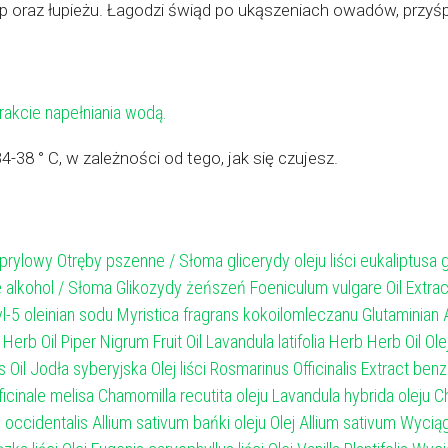
tóp oraz łupieżu. Łagodzi świąd po ukąszeniach owadów, przyś
rakcie napełniania wodą.
-38 ° C, w zależności od tego, jak się czujesz.
prylowy Otręby pszenne / Słoma glicerydy oleju liści eukaliptusa g
e alkohol / Słoma Glikozydy żeńszeń Foeniculum vulgare Oil Extract 
l-5 oleinian sodu Myristica fragrans kokoilomleczanu Glutaminian A
 Herb Oil Piper Nigrum Fruit Oil Lavandula latifolia Herb Herb Oil
il Jodła syberyjska Olej liści Rosmarinus Officinalis Extract ben
icinale melisa Chamomilla recutita oleju Lavandula hybrida oleju 
ccidentalis Allium sativum bańki oleju Olej Allium sativum Wyci