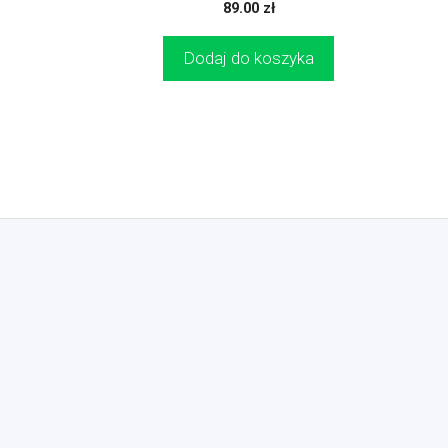
0
89.00
zł
z
5
Dodaj do koszyka