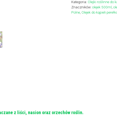
Kategoria:
Olejki roślinne do k
-
Znaczników:
olejek 500ml
,
ol
Olejek
Polne
,
Olejek do kąpieli perełk
do
kąpieli
perełkowej
aczane z liści, nasion oraz orzechów roślin.