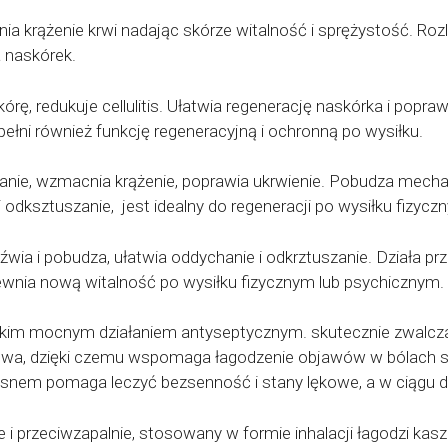
a krążenie krwi nadając skórze witalność i sprężystość. Rozlu
 naskórek.
kórę, redukuje cellulitis. Ułatwia regenerację naskórka i popr
pełni również funkcję regeneracyjną i ochronną po wysiłku.
zanie, wzmacnia krążenie, poprawia ukrwienie. Pobudza mech
i odksztuszanie, jest idealny do regeneracji po wysiłku fizycz
eźwia i pobudza, ułatwia oddychanie i odkrztuszanie. Działa 
pewnia nową witalność po wysiłku fizycznym lub psychicznym.
stkim mocnym działaniem antyseptycznym. skutecznie zwalcza
ewa, dzięki czemu wspomaga łagodzenie objawów w bólach st
d snem pomaga leczyć bezsenność i stany lękowe, a w ciągu d
 i przeciwzapalnie, stosowany w formie inhalacji łagodzi kasze