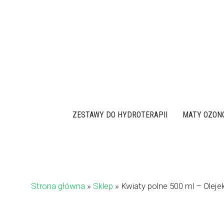
Przejdź
do
treści
ZESTAWY DO HYDROTERAPII
MATY OZON
Strona główna
»
Sklep
»
Kwiaty polne 500 ml – Olejek