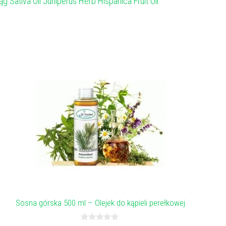
ąg Sativa Oil Juniperus Herb Hispanica Fruit Oil
Sosna górska 500 ml – Olejek do kąpieli perełkowej