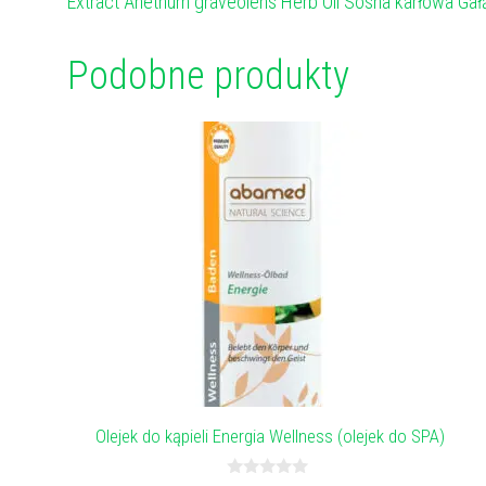
Extract Anethum graveolens Herb Oil Sosna karłowa Gałązka 
Podobne produkty
Olejek do kąpieli Energia Wellness (olejek do SPA)