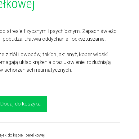
rełkowej
li po stresie fizycznym i psychicznym. Zapach świeżo
 i pobudza, ułatwia oddychanie i odksztuszanie.
e z ziół i owoców, takich jak: anyż, koper włoski,
magają układ krążenia oraz ukrwienie, rozluźniają
ę w schorzeniach reumatycznych.
Dodaj do koszyka
jek do kąpieli perełkowej