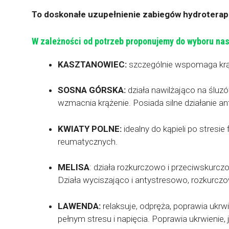
To doskonałe uzupełnienie zabiegów hydroterapi
W zależności od potrzeb proponujemy do wyboru nast
KASZTANOWIEC:
szczególnie wspomaga krąże
SOSNA GÓRSKA:
działa nawilżająco na ślu
wzmacnia krążenie. Posiada silne działanie a
KWIATY POLNE:
idealny do kąpieli po stresi
reumatycznych.
MELISA
: działa rozkurczowo i przeciwskurcz
Działa wyciszająco i antystresowo, rozkurcz
LAWENDA:
relaksuje, odpręża, poprawia ukrwie
pełnym stresu i napięcia. Poprawia ukrwienie, 