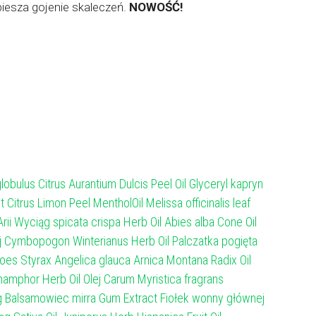
piesza gojenie skaleczeń.
NOWOŚĆ!
lobulus Citrus Aurantium Dulcis Peel Oil Glyceryl kapryn
Citrus Limon Peel MentholOil Melissa officinalis leaf
rii Wyciąg spicata crispa Herb Oil Abies alba Cone Oil
 Olej Cymbopogon Winterianus Herb Oil Palczatka pogięta
zoes Styrax Angelica glauca Arnica Montana Radix Oil
Champhor Herb Oil Olej Carum Myristica fragrans
ąg Balsamowiec mirra Gum Extract Fiołek wonny głównej