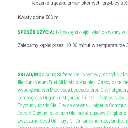
leczenie trądziku zmian skórnych, grzybicy s
Kwiaty polne 500 ml
SPOSÓB UŻYCIA:
1-2 nakrętki olejku wlać do wanny w t
Zalecamy kąpiel przez: 10-30 minut w temperaturze 34
SKŁAD/INCI:
Aqua; Sufated olej rycynowy; Kaprylilo / ka
Illeicium Verum Fruit Oil Mięta polna oleju Otręby pszenn
wyodrębnić liści Melaleuca Leucadendron Olej Poliglicery
Lemongrass Origanum Majorana Fruit Oil Oil Citrus Nobilis
Thymus vulgaris Olej Olej do drewna Juniperus Communis O
Extract Ocimum basilicum Olej eukaliptusowy Zingiber off
zwyczajna Seed Oil Thuya Oil Cinnamomum Zeylandicum o