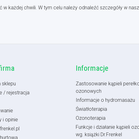
 każdej chwili. W tym celu należy odnaleźć szczegóły w nasze
firma
Informacje
 sklepu
Zastosowanie kąpieli perełk
ozonowych
 / rejestracja
Informacje o hydromasażu
Światłoterapia
owanie
Ozonoterapia
 i opinie
Funkcje i działanie kąpieli oz
frenkel.pl
wg. książki Dr.Frenkel
 hurtowa