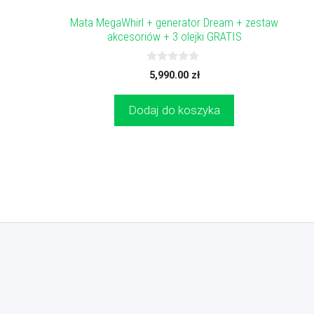
Mata MegaWhirl + generator Dream + zestaw
akcesoriów + 3 olejki GRATIS
0
5,990.00
zł
z
5
Dodaj do koszyka