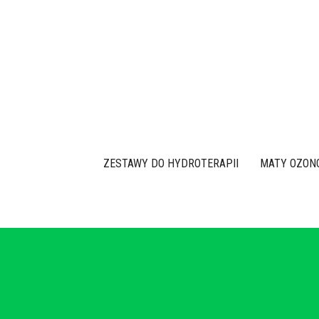
Przejdź
do
treści
ZESTAWY DO HYDROTERAPII
MATY OZON