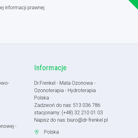
j informacji prawnej.
Informacje
owo-
Dr.Frenkel - Mata Ozonowa -
Ozonoterapia - Hydroterapia
Polska
Zadzwoń do nas:
513 036 786
stacjonarny:
(+48) 32 210 01 03
Napisz do nas:
biuro@dr-frenkel.pl
onowej -
Polska